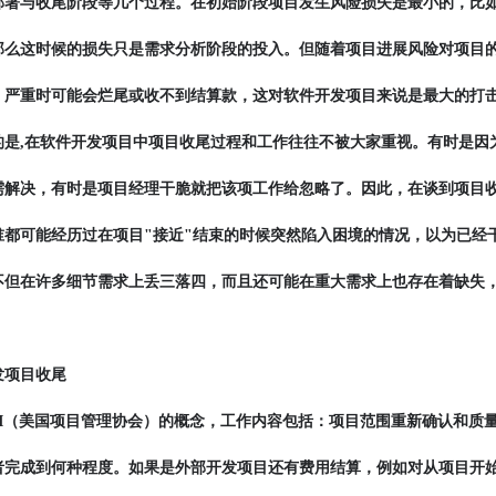
部署与收尾阶段等几个过程。在初始阶段项目发生风险损失是最小的，比
那么这时候的损失只是需求分析阶段的投入。但随着项目进展风险对项目
，严重时可能会烂尾或收不到结算款，这对软件开发项目来说是最大的打
的是,在软件开发项目中项目收尾过程和工作往往不被大家重视。有时是因
需解决，有时是项目经理干脆就把该项工作给忽略了。因此，在谈到项目
谁都可能经历过在项目"接近"结束的时候突然陷入困境的情况，以为已经
不但在许多细节需求上丢三落四，而且还可能在重大需求上也存在着缺失
发项目收尾
MI（美国项目管理协会）的概念，工作内容包括：项目范围重新确认和质
者完成到何种程度。如果是外部开发项目还有费用结算，例如对从项目开