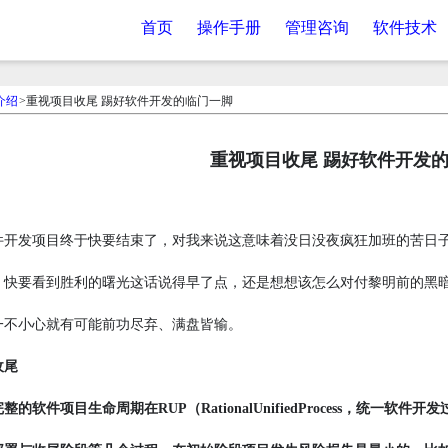
首页
操作手册
管理咨询
软件技术
介绍
>重视项目收尾 踢好软件开发的临门一脚
重视项目收尾 踢好软件开发
件开发项目终于快要结束了，对我来说这意味着没日没夜疯狂加班的苦日
，快要看到胜利的曙光这话说得早了点，还是想想该怎么对付黎明前的黑
一不小心就有可能前功尽弃、满盘皆输。
收尾
的软件项目生命周期在RUP（RationalUnifiedProcess，统