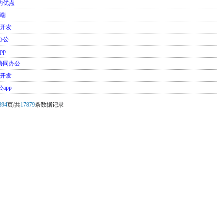
的优点
户端
城开发
办公
pp
协同办公
p开发
app
894
页/共
17879
条数据记录