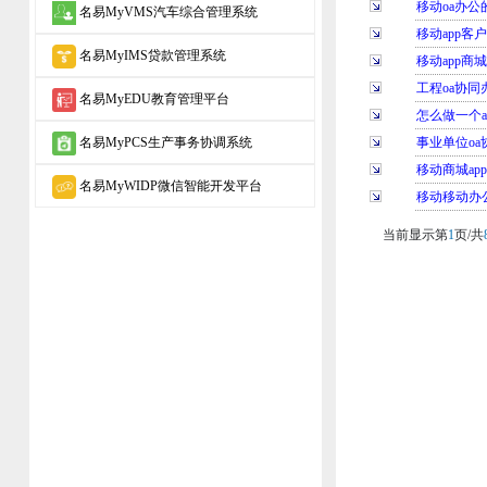
移动oa办公
名易MyVMS汽车综合管理系统
移动app客
名易MyIMS贷款管理系统
移动app商
工程oa协同
名易MyEDU教育管理平台
怎么做一个a
名易MyPCS生产事务协调系统
事业单位oa
移动商城ap
名易MyWIDP微信智能开发平台
移动移动办公
当前显示第
1
页/共