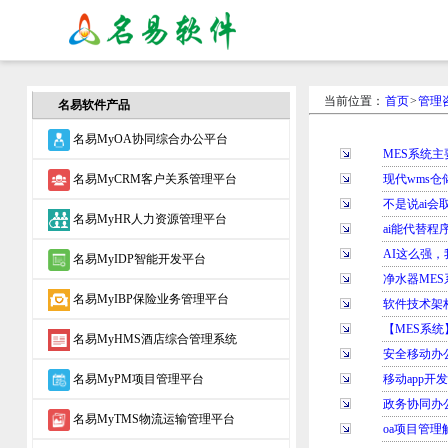
当前位置：
首页
>
管理
名易软件产品
名易MyOA协同综合办公平台
MES系统
名易MyCRM客户关系管理平台
现代wms
不是说ai
名易MyHR人力资源管理平台
ai能代替程
AI这么强
名易MyIDP智能开发平台
净水器ME
名易MyIBP保险业务管理平台
软件技术架
【MES系
名易MyHMS酒店综合管理系统
安全移动办
名易MyPM项目管理平台
移动app开
政务协同办
名易MyTMS物流运输管理平台
oa项目管理