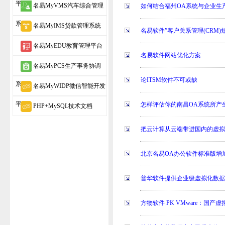
平台
名易MyVMS汽车综合管理
如何结合福州OA系统与企业生
系统
名易MyIMS贷款管理系统
名易软件”客户关系管理(CRM
名易MyEDU教育管理平台
名易软件网站优化方案
名易MyPCS生产事务协调
论ITSM软件不可或缺
系统
名易MyWIDP微信智能开发
平台
怎样评估你的南昌OA系统所产
PHP+MySQL技术文档
把云计算从云端带进国内的虚
北京名易OA办公软件标准版增
普华软件提供企业级虚拟化数
方物软件 PK VMware：国产