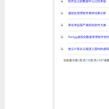
软件定义的数据中心已经来临
虚拟化管理软件测评结果分析
谁在举起国产虚拟化软件大旗
NetApp虚拟化数据管理软件评
使云计算从云端进入国内的虚
当前显示第
1
页/共
720
页/共
14387
条