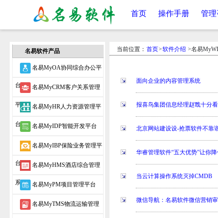
首页
操作手册
管理
当前位置：
首页
>
软件介绍
>名易MyW
名易软件产品
名易MyOA协同综合办公平
面向企业的内容管理系统
台
名易MyCRM客户关系管理
平台
报喜鸟集团信息经理赵戬十分看
名易MyHR人力资源管理平
台
名易MyIDP智能开发平台
北京网站建设设-抢票软件不靠谱
名易MyIBP保险业务管理平
华睿管理软件“五大优势”让你
台
名易MyHMS酒店综合管理
当云计算操作系统灭掉CMDB
系统
名易MyPM项目管理平台
微信导航：名易软件微信营销
名易MyTMS物流运输管理