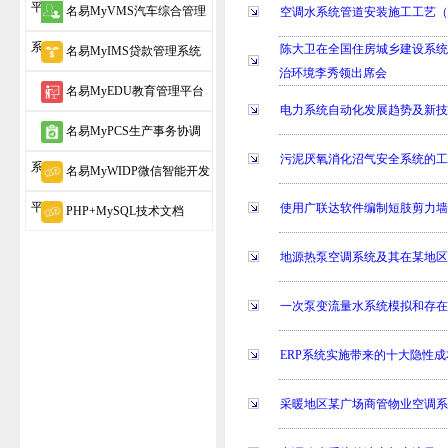
平台
名易MyVMS汽车综合管理
空调水系统管道安装施工工艺
系统
陈大卫在全国住房城乡建设系统
名易MyIMS贷款管理系统
治环境李秀领出席会
名易MyEDU教育管理平台
电力系统自动化发展趋势及新
名易MyPCS生产事务协调
污泥厌氧消化沼气安全系统的
系统
名易MyWIDP微信智能开发
平台
使用广联达软件编制短肢剪力
PHP+MySQL技术文档
地源热泵空调系统及其在某地
一次泵变流量水系统模拟和存
ERP系统实施带来的十大隐性
采暖地区某广场商管物业空调