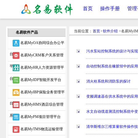
首页
操作手册
管理
当前位置：
首页
>
软件介绍
>名易MyI
名易软件产品
名易MyOA协同综合办公平
污水泵站控制系统的设计与实
台
名易MyCRM客户关系管理
平台
自动控制系统在橡胶坝中的应
名易MyHR人力资源管理平
台
名易MyIDP智能开发平台
消火栓系统和消防泵的探讨
名易MyIBP保险业务管理平
变频调速器在供水系统中的应
台
名易MyHMS酒店综合管理
水文自动缆道测流控制系统中
系统
名易MyPM项目管理平台
清华斯维尔三维算量软件操作
名易MyTMS物流运输管理